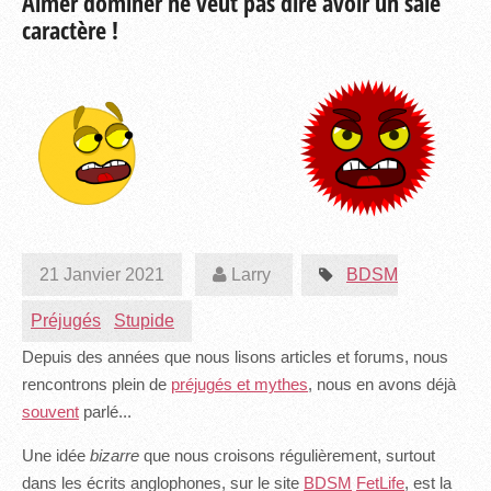
Aimer dominer ne veut pas dire avoir un sale
caractère !
21 Janvier 2021
Larry
BDSM
Préjugés
Stupide
Depuis des années que nous lisons articles et forums, nous
rencontrons plein de
préjugés et mythes
, nous en avons déjà
souvent
parlé...
Une idée
bizarre
que nous croisons régulièrement, surtout
dans les écrits anglophones, sur le site
BDSM
FetLife
, est la