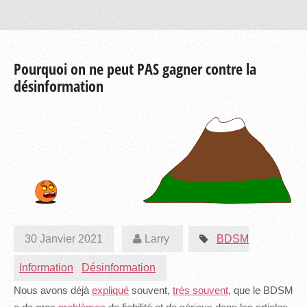
Pourquoi on ne peut PAS gagner contre la
désinformation
30 Janvier 2021
Larry
BDSM
Information
Désinformation
Nous avons déjà
expliqué
souvent,
très souvent
, que le BDSM