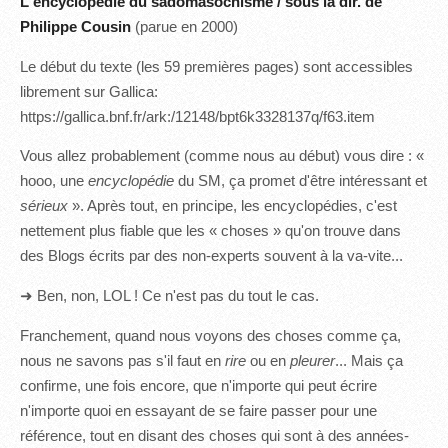
L'encyclopédie du sadomasochisme / sous la dir. de
Philippe Cousin
(parue en 2000)
Le début du texte (les 59 premières pages) sont accessibles
librement sur Gallica:
https://gallica.bnf.fr/ark:/12148/bpt6k3328137q/f63.item
Vous allez probablement (comme nous au début) vous dire : «
hooo, une
encyclopédie
du SM, ça promet d'être intéressant et
sérieux
». Après tout, en principe, les encyclopédies, c'est
nettement plus fiable que les « choses » qu'on trouve dans
des Blogs écrits par des non-experts souvent à la va-vite...
➜ Ben, non, LOL ! Ce n'est pas du tout le cas.
Franchement, quand nous voyons des choses comme ça,
nous ne savons pas s'il faut en
rire
ou en
pleurer
... Mais ça
confirme, une fois encore, que n'importe qui peut écrire
n'importe quoi en essayant de se faire passer pour une
référence, tout en disant des choses qui sont à des années-