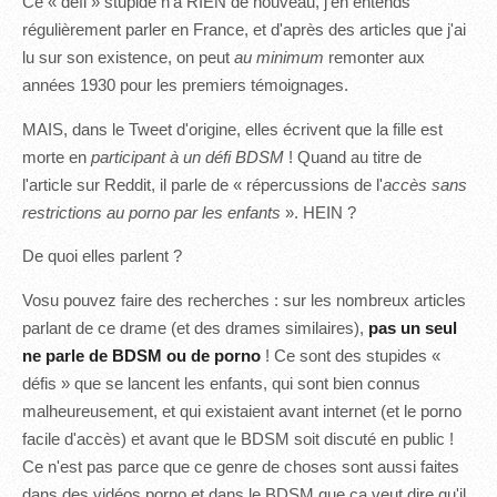
Ce « défi » stupide n'a RIEN de nouveau, j'en entends
régulièrement parler en France, et d'après des articles que j'ai
lu sur son existence, on peut
au minimum
remonter aux
années 1930 pour les premiers témoignages.
MAIS, dans le Tweet d'origine, elles écrivent que la fille est
morte en
participant à un défi BDSM
! Quand au titre de
l'article sur Reddit, il parle de « répercussions de l'
accès sans
restrictions au porno par les enfants
». HEIN ?
De quoi elles parlent ?
Vosu pouvez faire des recherches : sur les nombreux articles
parlant de ce drame (et des drames similaires),
pas un seul
ne parle de BDSM ou de porno
! Ce sont des stupides «
défis » que se lancent les enfants, qui sont bien connus
malheureusement, et qui existaient avant internet (et le porno
facile d'accès) et avant que le BDSM soit discuté en public !
Ce n'est pas parce que ce genre de choses sont aussi faites
dans des vidéos porno et dans le BDSM que ça veut dire qu'il