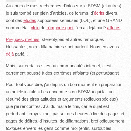
Au cours de mes recherches d'infos sur le BDSM (et autres),
je suis tombé sur plein d'articles, de forums, d'
écrits
divers,
dont des
études
supposées sérieuses (LOL), et une GRAND
nombre était
plein
de
n'importe quoi
, j'en ai déjà parlé
ailleurs
...
Préjugés, mythes
, stéréotypes et autres remarques
blessantes, voire diffamatoires sont partout. Nous en avons
déjà
parlé...
Mais, sur certains sites ou communautés internet, c'est
carrément poussé à des extrêmes affolants (et
perturbants
) !
Pour tout vous dire, j'ai depuis un bon moment en préparation
un article intitulé « Les ennemi-e-s du BDSM » qui fait un
résumé des pires attitudes et arguments (odieux/spécieux)
que j'ai rencontrés. J'ai du mal à le finir, car le sujet est
perturbant : croyez-moi, passer des heures à lire des pages et
pages de délires, d'insultes, de diffamations, bref odieusement
toxiques
envers les gens comme moi (enfin, surtout les