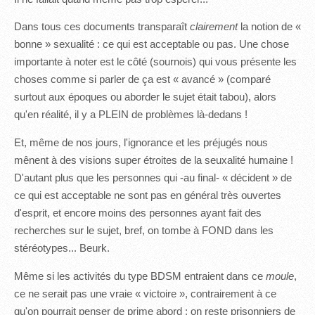
Dans tous ces documents transparaît
clairement
la notion de «
bonne » sexualité : ce qui est acceptable ou pas. Une chose
importante à noter est le côté (sournois) qui vous présente les
choses comme si parler de ça est « avancé » (comparé
surtout aux époques ou aborder le sujet était tabou), alors
qu'en réalité, il y a PLEIN de problèmes là-dedans !
Et, même de nos jours, l'ignorance et les préjugés nous
mênent à des visions super étroites de la seuxalité humaine !
D'autant plus que les personnes qui -au final- « décident » de
ce qui est acceptable ne sont pas en général très ouvertes
d'esprit, et encore moins des personnes ayant fait des
recherches sur le sujet, bref, on tombe à FOND dans les
stéréotypes... Beurk.
Même si les activités du type BDSM entraient dans ce
moule
,
ce ne serait pas une vraie « victoire », contrairement à ce
qu'on pourrait penser de prime abord : on reste prisonniers de