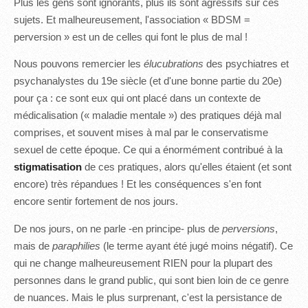
Plus les gens sont ignorants, plus ils sont agressifs sur ces
sujets. Et malheureusement, l'association « BDSM =
perversion » est un de celles qui font le plus de mal !
Nous pouvons remercier les
élucubrations
des psychiatres et
psychanalystes du 19e siècle (et d'une bonne partie du 20e)
pour ça : ce sont eux qui ont placé dans un contexte de
médicalisation (« maladie mentale ») des pratiques déjà mal
comprises, et souvent mises à mal par le conservatisme
sexuel de cette époque. Ce qui a énormément contribué à la
stigmatisation
de ces pratiques, alors qu'elles étaient (et sont
encore) très répandues ! Et les conséquences s'en font
encore sentir fortement de nos jours.
De nos jours, on ne parle -en principe- plus de
perversions
,
mais de
paraphilies
(le terme ayant été jugé moins négatif). Ce
qui ne change malheureusement RIEN pour la plupart des
personnes dans le grand public, qui sont bien loin de ce genre
de nuances. Mais le plus surprenant, c'est la persistance de