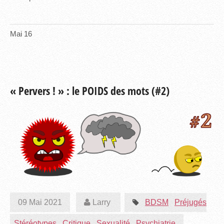
Mai
16
« Pervers ! » : le POIDS des mots (#2)
09 Mai 2021
Larry
BDSM
Préjugés
Stéréotypes
Critique
Sexualité
Psychiatrie