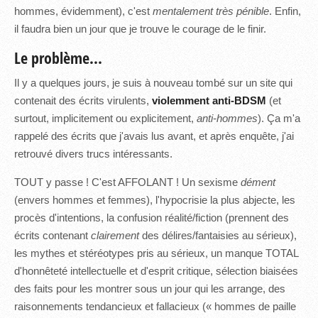
hommes, évidemment), c'est
mentalement très pénible
. Enfin,
il faudra bien un jour que je trouve le courage de le finir.
Le problème...
Il y a quelques jours, je suis à nouveau tombé sur un site qui
contenait des écrits virulents,
violemment anti-BDSM
(et
surtout, implicitement ou explicitement,
anti-hommes
). Ça m'a
rappelé des écrits que j'avais lus avant, et après enquête, j'ai
retrouvé divers trucs intéressants.
TOUT y passe ! C'est AFFOLANT ! Un sexisme
dément
(envers hommes et femmes), l'hypocrisie la plus abjecte, les
procès d'intentions, la confusion réalité/fiction (prennent des
écrits contenant
clairement
des délires/fantaisies au sérieux),
les mythes et stéréotypes pris au sérieux, un manque TOTAL
d'honnêteté intellectuelle et d'esprit critique, sélection biaisées
des faits pour les montrer sous un jour qui les arrange, des
raisonnements tendancieux et fallacieux (« hommes de paille