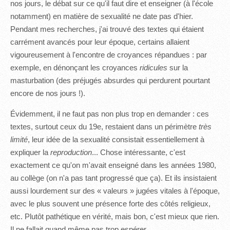
nos jours, le débat sur ce qu'il faut dire et enseigner (à l'école
notamment) en matière de sexualité ne date pas d'hier.
Pendant mes recherches, j'ai trouvé des textes qui étaient
carrément avancés pour leur époque, certains allaient
vigoureusement à l'encontre de croyances répandues : par
exemple, en dénonçant les croyances
ridicules
sur la
masturbation (des préjugés absurdes qui perdurent pourtant
encore de nos jours !).
Évidemment, il ne faut pas non plus trop en demander : ces
textes, surtout ceux du 19e, restaient dans un périmètre
très
limité
, leur idée de la sexualité consistait essentiellement à
expliquer la
reproduction
... Chose intéressante, c'est
exactement ce qu'on m'avait enseigné dans les années 1980,
au collège (on n'a pas tant progressé que ça). Et ils insistaient
aussi lourdement sur des « valeurs » jugées vitales à l'époque,
avec le plus souvent une présence forte des côtés religieux,
etc. Plutôt pathétique en vérité, mais bon, c'est mieux que rien.
Il ne fallait quand même pas trop espérer...