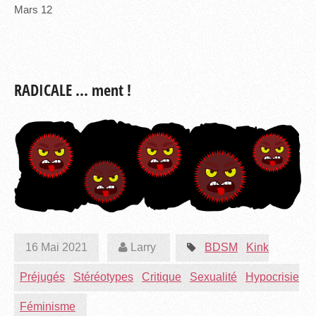
Mars
12
RADICALE ... ment !
16 Mai 2021
Larry
BDSM
Kink
Préjugés
Stéréotypes
Critique
Sexualité
Hypocrisie
Féminisme