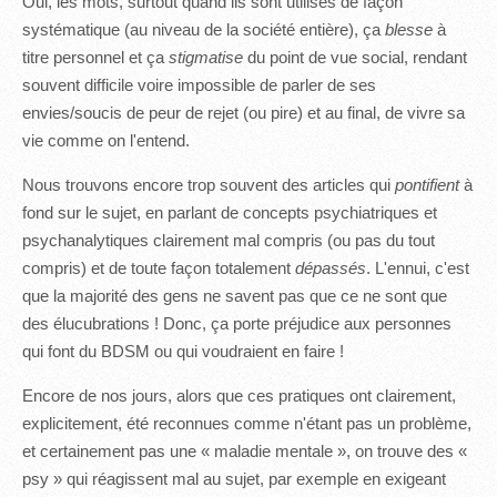
Oui, les mots, surtout quand ils sont utilisés de façon
systématique (au niveau de la société entière), ça
blesse
à
titre personnel et ça
stigmatise
du point de vue social, rendant
souvent difficile voire impossible de parler de ses
envies/soucis de peur de rejet (ou pire) et au final, de vivre sa
vie comme on l'entend.
Nous trouvons encore trop souvent des articles qui
pontifient
à
fond sur le sujet, en parlant de concepts psychiatriques et
psychanalytiques clairement mal compris (ou pas du tout
compris) et de toute façon totalement
dépassés
. L'ennui, c'est
que la majorité des gens ne savent pas que ce ne sont que
des élucubrations ! Donc, ça porte préjudice aux personnes
qui font du BDSM ou qui voudraient en faire !
Encore de nos jours, alors que ces pratiques ont clairement,
explicitement, été reconnues comme n'étant pas un problème,
et certainement pas une « maladie mentale », on trouve des «
psy » qui réagissent mal au sujet, par exemple en exigeant